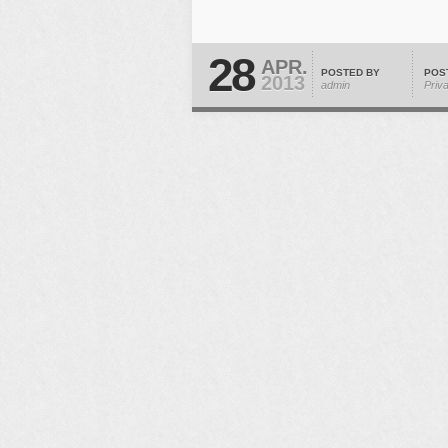
28
APR.
POSTED BY
POS
2013
admin
Priv