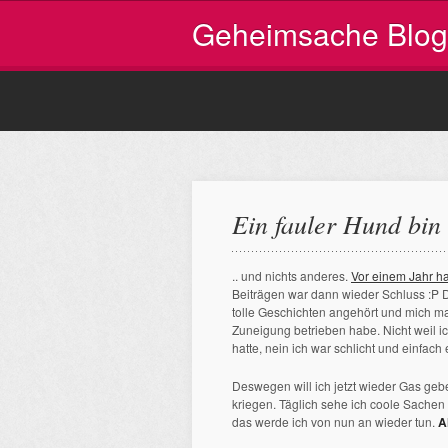
Geheimsache Blog
Ein fauler Hund bin 
.. und nichts anderes.
Vor einem Jahr h
Beiträgen war dann wieder Schluss :P D
tolle Geschichten angehört und mich ma
Zuneigung betrieben habe. Nicht weil ich
hatte, nein ich war schlicht und einfach
Deswegen will ich jetzt wieder Gas ge
kriegen. Täglich sehe ich coole Sache
das werde ich von nun an wieder tun.
A