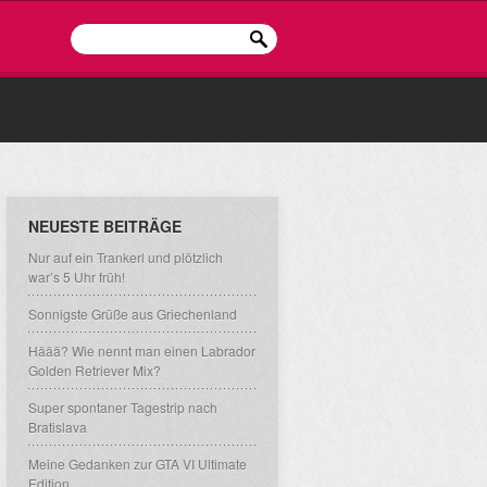
NEUESTE BEITRÄGE
Nur auf ein Trankerl und plötzlich
war’s 5 Uhr früh!
Sonnigste Grüße aus Griechenland
Häää? Wie nennt man einen Labrador
Golden Retriever Mix?
Super spontaner Tagestrip nach
Bratislava
Meine Gedanken zur GTA VI Ultimate
Edition