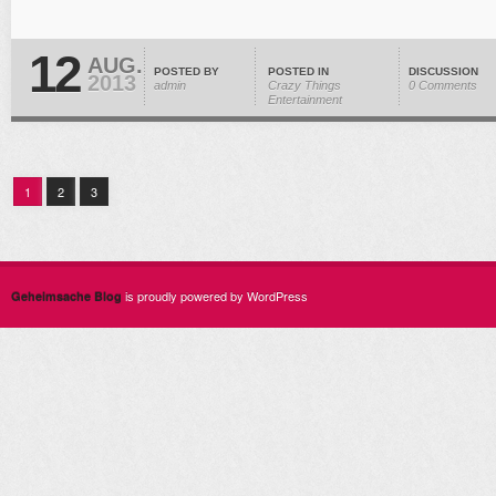
12
AUG.
POSTED BY
POSTED IN
DISCUSSION
2013
admin
Crazy Things
0 Comments
Entertainment
1
2
3
is proudly powered by WordPress
Geheimsache Blog