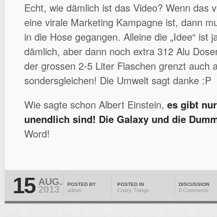
Echt, wie dämlich ist das Video? Wenn das v
eine virale Marketing Kampagne ist, dann mu
in die Hose gegangen. Alleine die „Idee“ ist 
dämlich, aber dann noch extra 312 Alu Dose
der grossen 2-5 Liter Flaschen grenzt auch a
sondersgleichen! Die Umwelt sagt danke :P
Wie sagte schon Albert Einstein,
es gibt nu
unendlich sind! Die Galaxy und die Dum
Word!
15
AUG.
POSTED BY
POSTED IN
DISCUSSION
2013
admin
Crazy Things
0 Comments