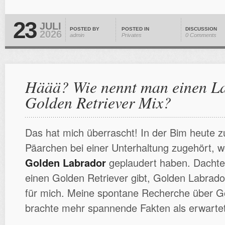
23
JULI
POSTED BY
POSTED IN
DISCUSSION
2026
admin
Privates
0 Comments
Häää? Wie nennt man einen L
Golden Retriever Mix?
Das hat mich überrascht! In der Bim heute zu
Päarchen bei einer Unterhaltung zugehört, w
Golden Labrador
geplaudert haben. Dachte
einen Golden Retriever gibt, Golden Labrad
für mich. Meine spontane Recherche über G
brachte mehr spannende Fakten als erwartet