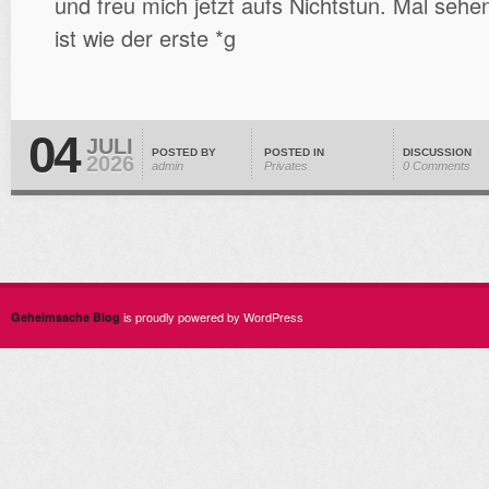
und freu mich jetzt aufs Nichtstun. Mal sehen
ist wie der erste *g
04
JULI
POSTED BY
POSTED IN
DISCUSSION
2026
admin
Privates
0 Comments
is proudly powered by WordPress
Geheimsache Blog