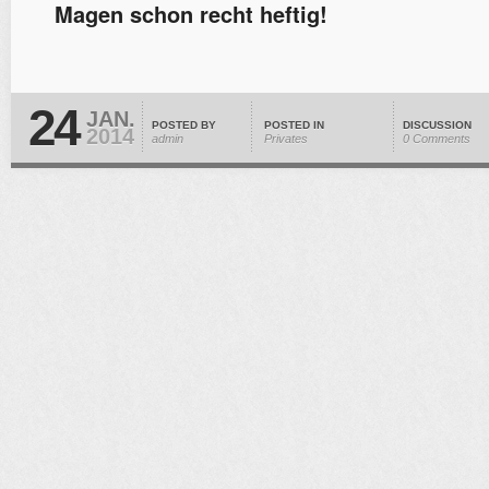
Magen schon recht heftig!
24
JAN.
POSTED BY
POSTED IN
DISCUSSION
2014
admin
Privates
0 Comments