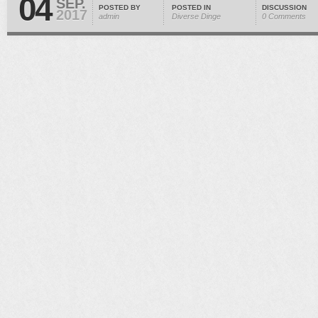
04
SEP.
POSTED BY
POSTED IN
DISCUSSION
2017
admin
Diverse Dinge
0 Comments