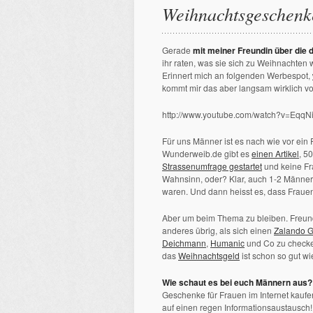
Weihnachtsgeschenk
Gerade
mit meiner Freundin über die
ihr raten, was sie sich zu Weihnachten
Erinnert mich an folgenden Werbespot,
kommt mir das aber langsam wirklich vor
http://www.youtube.com/watch?v=EqqNi
Für uns Männer ist es nach wie vor ein
Wunderweib.de gibt es
einen Artikel
, 5
Strassenumfrage gestartet
und keine Fr
Wahnsinn, oder? Klar, auch 1-2 Männer
waren. Und dann heisst es, dass Frauen 
Aber um beim Thema zu bleiben. Freund
anderes übrig, als sich einen
Zalando G
Deichmann
,
Humanic
und Co zu checken
das
Weihnachtsgeld
ist schon so gut wie
Wie schaut es bei euch Männern aus?
Geschenke für Frauen im Internet kaufe
auf einen regen Informationsaustausch!