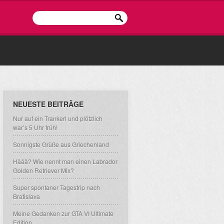
NEUESTE BEITRÄGE
Nur auf ein Trankerl und plötzlich
war’s 5 Uhr früh!
Sonnigste Grüße aus Griechenland
Häää? Wie nennt man einen Labrador
Golden Retriever Mix?
Super spontaner Tagestrip nach
Bratislava
Meine Gedanken zur GTA VI Ultimate
Edition