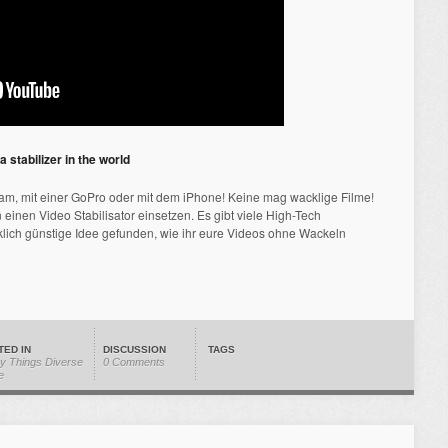
stabilizer in the world
icam, mit einer GoPro oder mit dem iPhone! Keine mag wacklige Filme!
nen Video Stabilisator einsetzen. Es gibt viele High-Tech
klich günstige Idee gefunden, wie ihr eure Videos ohne Wackeln
TED IN
DISCUSSION
TAGS
y Things
Diverse
0 Comments
e