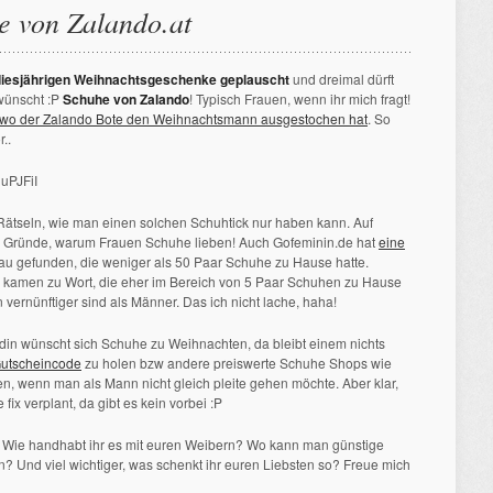
e von Zalando.at
 diesjährigen Weihnachtsgeschenke geplauscht
und dreimal dürft
 wünscht :P
Schuhe von Zalando
! Typisch Frauen, wenn ihr mich fragt!
wo der Zalando Bote den Weihnachtsmann ausgestochen hat
. So
..
uPJFiI
 Rätseln, wie man einen solchen Schuhtick nur haben kann. Auf
0 Gründe, warum Frauen Schuhe lieben! Auch Gofeminin.de hat
eine
au gefunden, die weniger als 50 Paar Schuhe zu Hause hatte.
 kamen zu Wort, die eher im Bereich von 5 Paar Schuhen zu Hause
vernünftiger sind als Männer. Das ich nicht lache, haha!
in wünscht sich Schuhe zu Weihnachten, da bleibt einem nichts
utscheincode
zu holen bzw andere preiswerte Schuhe Shops wie
, wenn man als Mann nicht gleich pleite gehen möchte. Aber klar,
 fix verplant, da gibt es kein vorbei :P
Wie handhabt ihr es mit euren Weibern? Wo kann man günstige
n? Und viel wichtiger, was schenkt ihr euren Liebsten so? Freue mich