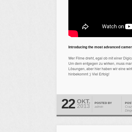
Introducing the most advanced camera 
Wer Filme dreht, egal ob mit einer Dig
Um dem entgegen zu wirken, muss man ei
Lösungen, aber hier haben wir eine wir
hinbekommt ;) Viel Erfolg!
22
OKT.
POSTED BY
POS
2013
admin
Craz
Ding