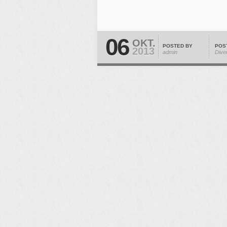
06
OKT.
POSTED BY
POS
2013
admin
Dive