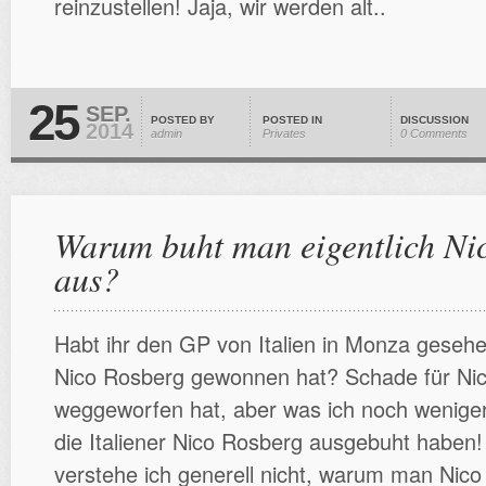
reinzustellen! Jaja, wir werden alt..
25
SEP.
POSTED BY
POSTED IN
DISCUSSION
2014
admin
Privates
0 Comments
Warum buht man eigentlich Ni
aus?
Habt ihr den GP von Italien in Monza geseh
Nico Rosberg gewonnen hat? Schade für Nic
weggeworfen hat, aber was ich noch weniger 
die Italiener Nico Rosberg ausgebuht haben
verstehe ich generell nicht, warum man Nic