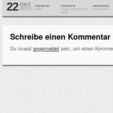
22
OKT.
POSTED BY
POSTED IN
DISCUSSION
2013
admin
Crazy Things
Diverse
0 Comments
Dinge
Schreibe einen Kommentar
Du musst
angemeldet
sein, um einen Kommen