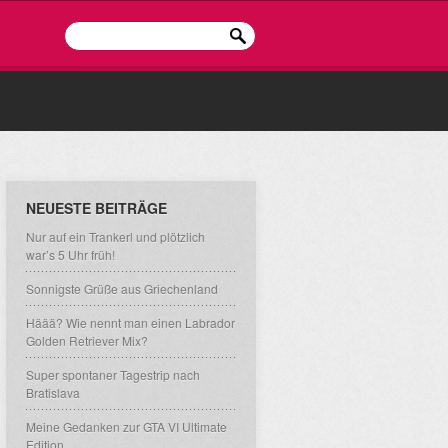
NEUESTE BEITRÄGE
Nur auf ein Trankerl und plötzlich
war’s 5 Uhr früh!
Sonnigste Grüße aus Griechenland
Häää? Wie nennt man einen Labrador
Golden Retriever Mix?
Super spontaner Tagestrip nach
Bratislava
Meine Gedanken zur GTA VI Ultimate
Edition