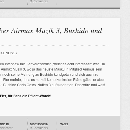
ates
0 Comments
über Airmax Muzik 3, Bushido und
pKMXDNDN2Y
Interview mit Fler veröffentlich, welches echt interessant war. Da
e Airmax Muzik 3, wo ja das neuste Maskulin Mitglied Animus sein
er noch seine Meinung zu Bushido kundgetan und sich auch zu
Fler meinte, dass es zurzeit keine konkreten Pläne gäbe, er aber
mit Bushido Carlo Coxxx Nutten 3 aufzunehmen. Das wäre mal was!
Fler, für Fans ein Pflicht-Watch!
TED IN
DISCUSSION
TAGS
rtainment
0 Comments