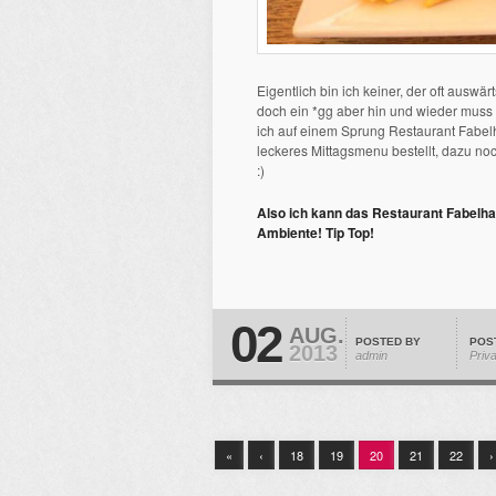
Eigentlich bin ich keiner, der oft auswärt
doch ein *gg aber hin und wieder muss
ich auf einem Sprung Restaurant Fabelha
leckeres Mittagsmenu bestellt, dazu no
:)
Also ich kann das Restaurant Fabelha
Ambiente! Tip Top!
02
AUG.
POSTED BY
POS
2013
admin
Priv
«
‹
18
19
20
21
22
›