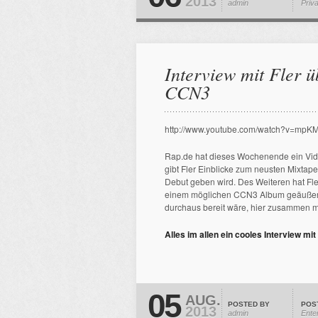
2013
admin
Priv
Interview mit Fler 
CCN3
http://www.youtube.com/watch?v=m
Rap.de hat dieses Wochenende ein Video 
gibt Fler Einblicke zum neusten Mixtap
Debut geben wird. Des Weiteren hat Fl
einem möglichen CCN3 Album geäußert. 
durchaus bereit wäre, hier zusammen 
Alles im allen ein cooles Interview mit 
05
AUG.
POSTED BY
POS
2013
admin
Ente