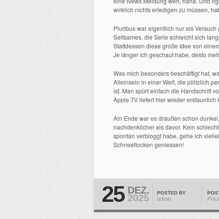
eine News Meldung wert, haha. Und ir
wirklich nichts erledigen zu müssen, hab
Pluribus war eigentlich nur als Versuch 
Seltsames, die Serie schleicht sich lang
Stattdessen diese große Idee von einem k
Je länger ich geschaut habe, desto meh
Was mich besonders beschäftigt hat, wa
Alleinsein in einer Welt, die plötzlich p
ist. Man spürt einfach die Handschrift 
Apple TV liefert hier wieder erstaunlich
Am Ende war es draußen schon dunkel, de
nachdenklicher als davor. Kein schlecht
spontan verbloggt habe, gehe ich viell
Schneeflocken geniessen!
25
DEZ.
POSTED BY
POS
2025
admin
Priv