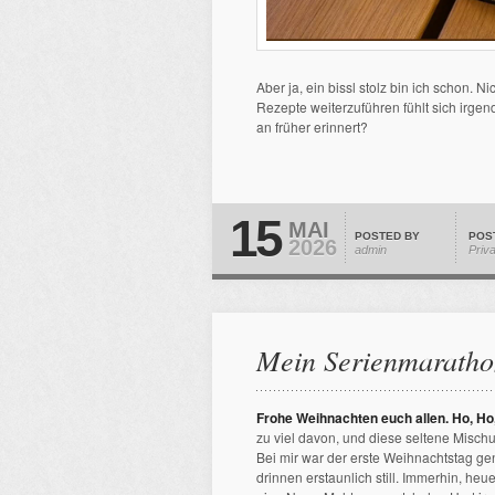
Aber ja, ein bissl stolz bin ich schon. N
Rezepte weiterzuführen fühlt sich irgend
an früher erinnert?
15
MAI
POSTED BY
POS
2026
admin
Priv
Mein Serienmarathon
Frohe Weihnachten euch allen. Ho, Ho
zu viel davon, und diese seltene Misc
Bei mir war der erste Weihnachtstag g
drinnen erstaunlich still. Immerhin, h