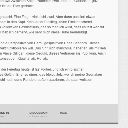
gendwo zwischen Kaffee Nummer zwei und dem Gedanken, jetzt
 ich auf Play gedrückt.
gedacht. Eine Folge, vielleicht zwei. Aber dann passiert etwas
sam in den Kopf. Kein lauter Einstieg, keine Effekthascherei.
ollektiven Bewusstsein, das so friedlich wirkt, dass es fast weh tut.
r hab ich gemerkt, wie sehr mich diese Ruhe beunruhigt.
r die Perspektive von Carol, gespielt von Rhea Seehorn. Dieses
erfekt funktionieren will. Das fühlt sich manchmal näher an, als mir lieb
von Vince Gilligan, diese Geduld, dieses Vertrauen ins Publikum. Auch
 konsequent Qualität ab. Hut ab.
r Feiertag heute ist fast vorbei, und ich ein bisschen
es Gefühl. Eher so eines, das bleibt. Jetzt wo ich meine Gednaken
eicht noch eune Runde draußen spazieren, die paar weissen
TED IN
DISCUSSION
TAGS
ates
0 Comments