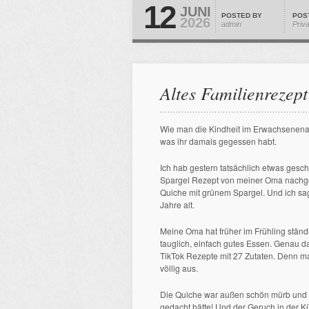
12
JUNI
POSTED BY
POS
2026
admin
Priv
Altes Familienrezept
Wie man die Kindheit im Erwachsenenal
was ihr damals gegessen habt.
Ich hab gestern tatsächlich etwas gesch
Spargel Rezept von meiner Oma nachge
Quiche mit grünem Spargel. Und ich sag
Jahre alt.
Meine Oma hat früher im Frühling ständ
tauglich, einfach gutes Essen. Genau d
TikTok Rezepte mit 27 Zutaten. Denn man
völlig aus.
Die Quiche war außen schön mürb und in
gedacht hätte! Und der Geruch in der 