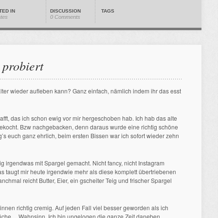
TED IN
DISCUSSION
TAGS
ates
0 Comments
 probiert
ter wieder aufleben kann? Ganz einfach, nämlich indem ihr das esst
afft, das ich schon ewig vor mir hergeschoben hab. Ich hab das alte
kocht. Bzw nachgebacken, denn daraus wurde eine richtig schöne
’s euch ganz ehrlich, beim ersten Bissen war ich sofort wieder zehn
ig irgendwas mit Spargel gemacht. Nicht fancy, nicht Instagram
as taugt mir heute irgendwie mehr als diese komplett übertriebenen
chmal reicht Butter, Eier, ein gscheiter Teig und frischer Spargel
nen richtig cremig. Auf jeden Fall viel besser geworden als ich
Küche… Wahnsinn. Ich bin ungelogen die ganze Zeit daneben