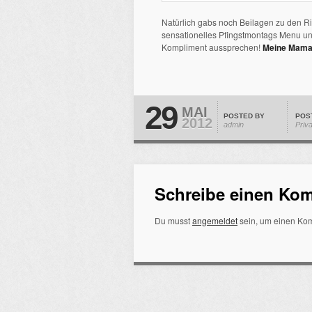
Natürlich gabs noch Beilagen zu den Rip
sensationelles Pfingstmontags Menu un
Kompliment aussprechen!
Meine Mama 
29
MAI
POSTED BY
POS
2012
admin
Priv
Schreibe einen Ko
Du musst
angemeldet
sein, um einen Ko