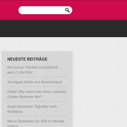
NEUESTE BEITRÄGE
Nur auf ein Trankerl und plötzlich
war’s 5 Uhr früh!
Sonnigste Grüße aus Griechenland
Häää? Wie nennt man einen Labrador
Golden Retriever Mix?
Super spontaner Tagestrip nach
Bratislava
Meine Gedanken zur GTA VI Ultimate
Edition