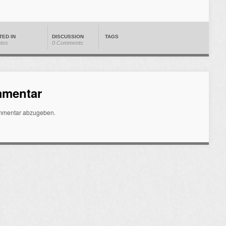
TED IN
DISCUSSION
TAGS
ates
0 Comments
mmentar
mmentar abzugeben.