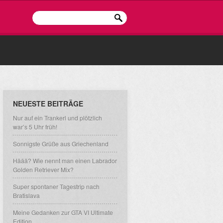
NEUESTE BEITRÄGE
Nur auf ein Trankerl und plötzlich
war’s 5 Uhr früh!
Sonnigste Grüße aus Griechenland
Häää? Wie nennt man einen Labrador
Golden Retriever Mix?
Super spontaner Tagestrip nach
Bratislava
Meine Gedanken zur GTA VI Ultimate
Edition