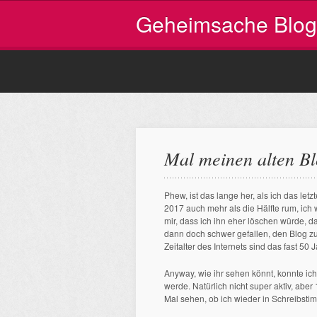
Geheimsache Blog
Mal meinen alten Bl
Phew, ist das lange her, als ich das l
2017 auch mehr als die Hälfte rum, ich 
mir, dass ich ihn eher löschen würde, da
dann doch schwer gefallen, den Blog zu d
Zeitalter des Internets sind das fast 50 J
Anyway, wie ihr sehen könnt, konnte ich
werde. Natürlich nicht super aktiv, abe
Mal sehen, ob ich wieder in Schreibs