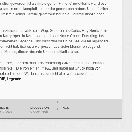
 größer geworden ist als ihre eigenen Filme. Chuck Norris war dieser
tur und Internet komplett ineinander geschoben haben. Und plötzlich
h im Kreis seiner Familie gestorben ist und auf einmal kippt dieser
faszinierender wirkt sein Weg. Geboren als Carlos Ray Norris Jr. in
nn Kampfsport in Korea, dort auch der Name Chuck. Das klingt fast
schriebenen Legende. Und dann war da Bruce Lee, dieser legendäre
 gemacht hat. Später, unvergessen aus vieler Menschen Jugend,
die Memes, dieser absurde Unsterblichkeitsstatus.
an. Einer, über den man jahrzehntelang Witze gemacht hat, erinnert
ichkeit. Die Ironie hier. Phew.. und dabei hat Chuck
noch vor
feiert mit den Worten, dass er nicht älter wird, sondern nur
RIP, Legende!
TED IN
DISCUSSION
TAGS
y Things
0 Comments