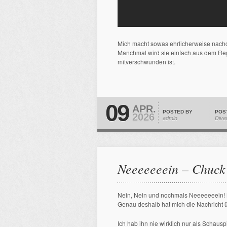
Mich macht sowas ehrlicherweise nachdenk
Manchmal wird sie einfach aus dem Reg
mitverschwunden ist.
09
APR.
POSTED BY
POS
2026
admin
Dive
Neeeeeeein – Chuck 
Nein, Nein und nochmals Neeeeeeein! 
Genau deshalb hat mich die Nachricht üb
Ich hab ihn nie wirklich nur als Schausp