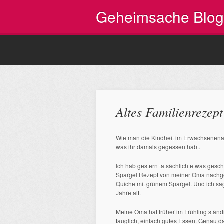
Geheimsache Blog
Altes Familienrezept
Wie man die Kindheit im Erwachsenenal
was ihr damals gegessen habt.
Ich hab gestern tatsächlich etwas gesch
Spargel Rezept von meiner Oma nachge
Quiche mit grünem Spargel. Und ich sag
Jahre alt.
Meine Oma hat früher im Frühling ständ
tauglich, einfach gutes Essen. Genau d