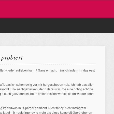
 probiert
ter wieder aufleben kann? Ganz einfach, nämlich indem ihr das esst
afft, das ich schon ewig vor mir hergeschoben hab. Ich hab das alte
kocht. Bzw nachgebacken, denn daraus wurde eine richtig schöne
’s euch ganz ehrlich, beim ersten Bissen war ich sofort wieder zehn
ig irgendwas mit Spargel gemacht. Nicht fancy, nicht Instagram
as taugt mir heute irgendwie mehr als diese komplett übertriebenen