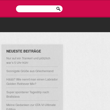
NEUESTE BEITRÄGE
Nur auf ein Trankerl und plötzlich
war’s 5 Uhr früh!
Sonnigste Grüße aus Griechenland
Häää? Wie nennt man einen Labrador
Golden Retriever Mix?
Super spontaner Tagestrip nach
Bratislava
Meine Gedanken zur GTA VI Ultimate
Edition