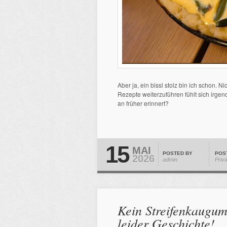
Aber ja, ein bissl stolz bin ich schon. N
Rezepte weiterzuführen fühlt sich irgend
an früher erinnert?
15
MAI
POSTED BY
POS
2026
admin
Priv
Kein Streifenkaugum
leider Geschichte!