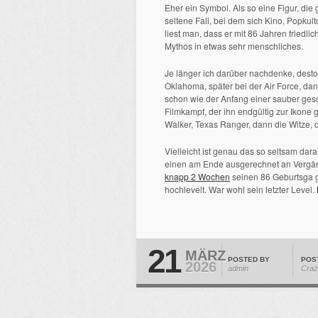
Eher ein Symbol. Als so eine Figur, die
seltene Fall, bei dem sich Kino, Popkul
liest man, dass er mit 86 Jahren friedlic
Mythos in etwas sehr menschliches.
Je länger ich darüber nachdenke, desto 
Oklahoma, später bei der Air Force, da
schon wie der Anfang einer sauber ge
Filmkampf, der ihn endgültig zur Ikone
Walker, Texas Ranger, dann die Witze, 
Vielleicht ist genau das so seltsam dar
einen am Ende ausgerechnet an Vergängl
knapp 2 Wochen
seinen 86 Geburtsga ge
hochlevelt. War wohl sein letzter Level.
21
MÄRZ
POSTED BY
POS
2026
admin
Craz