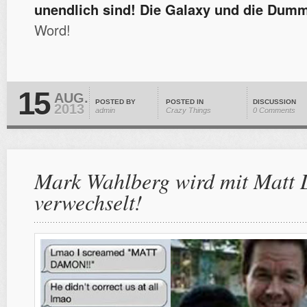
unendlich sind! Die Galaxy und die Dum
Word!
15
AUG.
POSTED BY
POSTED IN
DISCUSSION
2013
admin
Crazy Things
0 Comments
Mark Wahlberg wird mit Matt
verwechselt!