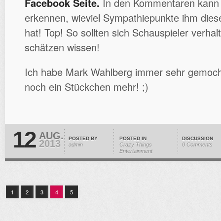
Facebook Seite.
In den Kommentaren kann 
erkennen, wieviel Sympathiepunkte ihm dies
hat! Top! So sollten sich Schauspieler verhal
schätzen wissen!
Ich habe Mark Wahlberg immer sehr gemocht
noch ein Stückchen mehr! ;)
12
AUG.
POSTED BY
POSTED IN
DISCUSSION
2013
admin
Crazy Things
0 Comments
Entertainment
1
2
3
4
5