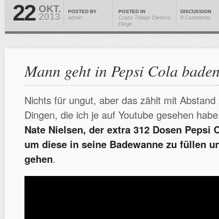
22
OKT.
POSTED BY
POSTED IN
DISCUSSION
2013
admin
Crazy Things
Diverse
0 Comments
Dinge
Mann geht in Pepsi Cola bade
Nichts für ungut, aber das zählt mit Absta
Dingen, die ich je auf Youtube gesehen hab
Nate Nielsen, der extra 312 Dosen Pepsi C
um diese in seine Badewanne zu füllen u
gehen
.